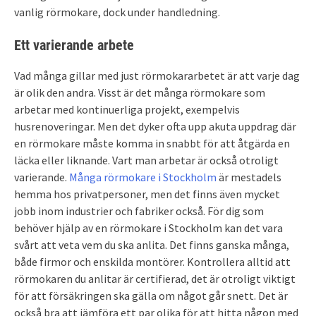
vanlig rörmokare, dock under handledning.
Ett varierande arbete
Vad många gillar med just rörmokararbetet är att varje dag
är olik den andra. Visst är det många rörmokare som
arbetar med kontinuerliga projekt, exempelvis
husrenoveringar. Men det dyker ofta upp akuta uppdrag där
en rörmokare måste komma in snabbt för att åtgärda en
läcka eller liknande. Vart man arbetar är också otroligt
varierande.
Många rörmokare i Stockholm
är mestadels
hemma hos privatpersoner, men det finns även mycket
jobb inom industrier och fabriker också. För dig som
behöver hjälp av en rörmokare i Stockholm kan det vara
svårt att veta vem du ska anlita. Det finns ganska många,
både firmor och enskilda montörer. Kontrollera alltid att
rörmokaren du anlitar är certifierad, det är otroligt viktigt
för att försäkringen ska gälla om något går snett. Det är
också bra att jämföra ett par olika för att hitta någon med