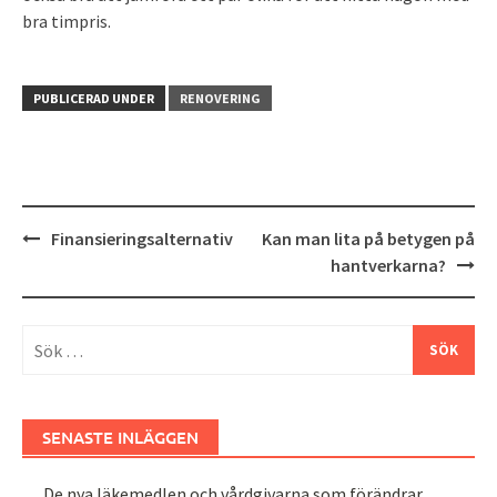
bra timpris.
PUBLICERAD UNDER
RENOVERING
Inläggsnavigering
Finansieringsalternativ
Kan man lita på betygen på
hantverkarna?
Sök
efter:
SENASTE INLÄGGEN
De nya läkemedlen och vårdgivarna som förändrar