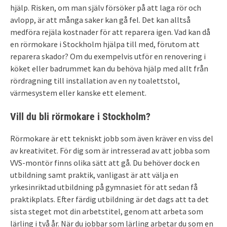
hjälp. Risken, om man själv försöker på att laga rör och
avlopp, är att många saker kan gå fel. Det kan alltså
medföra rejäla kostnader för att reparera igen. Vad kan då
en rörmokare i Stockholm hjälpa till med, förutom att
reparera skador? Om du exempelvis utför en renovering i
köket eller badrummet kan du behöva hjälp med allt från
rördragning till installation av en ny toalettstol,
värmesystem eller kanske ett element.
Vill du bli rörmokare i Stockholm?
Rörmokare är ett tekniskt jobb som även kräver en viss del
av kreativitet. För dig som är intresserad av att jobba som
VVS-montör finns olika sätt att gå. Du behöver dock en
utbildning samt praktik, vanligast är att välja en
yrkesinriktad utbildning på gymnasiet för att sedan få
praktikplats. Efter färdig utbildning är det dags att ta det
sista steget mot din arbetstitel, genom att arbeta som
lärling i två år. När du jobbar som lärling arbetar du som en