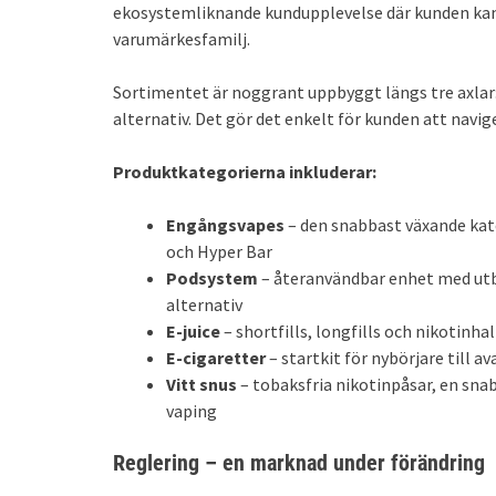
ekosystemliknande kundupplevelse där kunden kan 
varumärkesfamilj.
Sortimentet är noggrant uppbyggt längs tre axlar:
alternativ. Det gör det enkelt för kunden att navi
Produktkategorierna inkluderar:
Engångsvapes
– den snabbast växande kat
och Hyper Bar
Podsystem
– återanvändbar enhet med utb
alternativ
E-juice
– shortfills, longfills och nikotinh
E-cigaretter
– startkit för nybörjare till a
Vitt snus
– tobaksfria nikotinpåsar, en sna
vaping
Reglering – en marknad under förändring