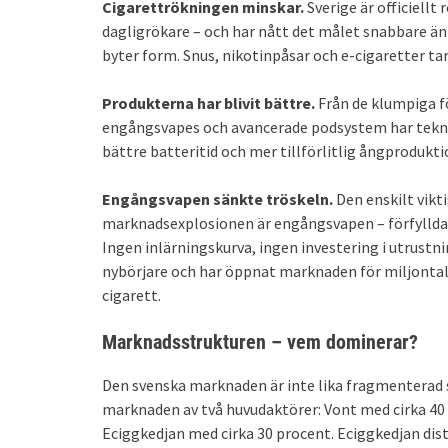
Cigarettrökningen minskar.
Sverige är officiellt
dagligrökare – och har nått det målet snabbare än
byter form. Snus, nikotinpåsar och e-cigaretter ta
Produkterna har blivit bättre.
Från de klumpiga f
engångsvapes och avancerade podsystem har teknike
bättre batteritid och mer tillförlitlig ångprodukt
Engångsvapen sänkte tröskeln.
Den enskilt vikt
marknadsexplosionen är engångsvapen – förfyllda,
Ingen inlärningskurva, ingen investering i utrustnin
nybörjare och har öppnat marknaden för miljontals
cigarett.
Marknadsstrukturen – vem dominerar?
Den svenska marknaden är inte lika fragmenterad
marknaden av två huvudaktörer: Vont med cirka 40 
Eciggkedjan med cirka 30 procent. Eciggkedjan dis