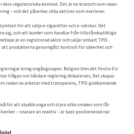
 dess regulatoriska kontext. Det är en bransch som växer
ing – och det påverkar vilka aktörer som överlever.
styrelsen för att sälja e-cigaretter och e-vätskor. Det
ra sig, och att kunder som handlar från tillståndspliktiga
eVape är en registrerad aktör och säljer enbart TPD-
 att produkterna genomgått kontroll för säkerhet och
regleringar kring engångsvapes. Belgien blev det första EU-
e har frågan om hårdare reglering diskuterats. Det skapar
som redan nu arbetar med transparens, TPD-godkännande
ivå för att skydda unga och styra vilka smaker som får
gelverket – snarare än reaktiv – är bäst positionerad när
lväxt