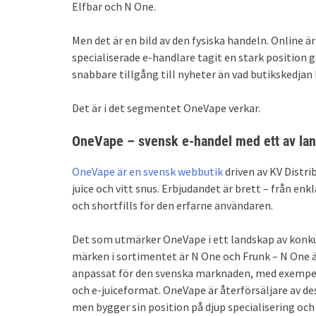
Elfbar och N One.
Men det är en bild av den fysiska handeln. Online 
specialiserade e-handlare tagit en stark position 
snabbare tillgång till nyheter än vad butikskedjan k
Det är i det segmentet OneVape verkar.
OneVape – svensk e-handel med ett av lan
OneVape är en svensk webbutik
driven av KV Distri
juice och vitt snus. Erbjudandet är brett – från e
och shortfills för den erfarne användaren.
Det som utmärker OneVape i ett landskap av konku
märken i sortimentet är N One och Frunk – N One är
anpassat för den svenska marknaden, med exempelv
och e-juiceformat. OneVape är återförsäljare av d
men bygger sin position på djup specialisering och 