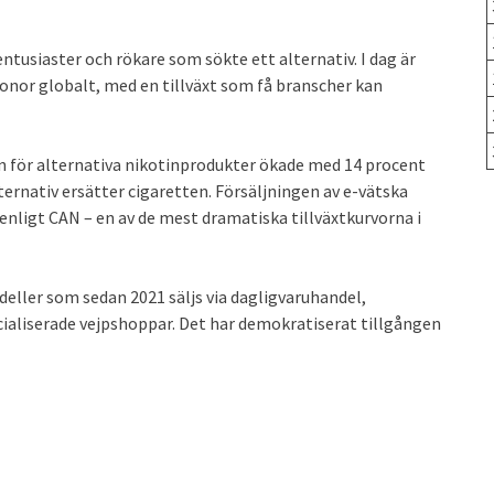
ntusiaster och rökare som sökte ett alternativ. I dag är
ronor globalt, med en tillväxt som få branscher kan
n för alternativa nikotinprodukter ökade med 14 procent
lternativ ersätter cigaretten. Försäljningen av e-vätska
nligt CAN – en av de mest dramatiska tillväxtkurvorna i
eller som sedan 2021 säljs via dagligvaruhandel,
cialiserade vejpshoppar. Det har demokratiserat tillgången