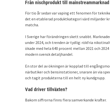
Från nischprodukt till mainstreammarknad
För tio år sedan var vaping ett fenomen för teknike
det en etablerad produktkategori värd miljarder k
matcha.
I Sverige har förändringen skett snabbt. Marknade
under 2024, och trenden är tydlig: rökfria nikotina
ökade med hela 640 procent mellan 2021 och 2024 e
modern svensk detaljhandel.
En stor del av ökningen är kopplad till engångsmod
närbutiker och bensinstationer, snarare än via spe
och tagit produkterna till en helt ny kundgrupp.
Vad driver tillväxten?
Bakom siffrorna finns flera samverkande krafter.