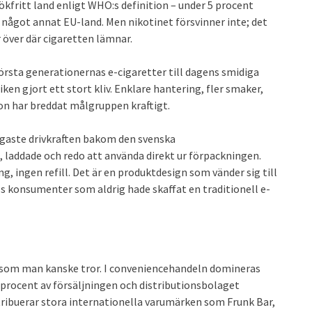
 rökfritt land enligt WHO:s definition – under 5 procent
 något annat EU-land. Men nikotinet försvinner inte; det
r över där cigaretten lämnar.
örsta generationernas e-cigaretter till dagens smidiga
n gjort ett stort kliv. Enklare hantering, fler smaker,
ion har breddat målgruppen kraftigt.
igaste drivkraften bakom den svenska
 laddade och redo att använda direkt ur förpackningen.
g, ingen refill. Det är en produktdesign som vänder sig till
 konsumenter som aldrig hade skaffat en traditionell e-
 som man kanske tror. I conveniencehandeln domineras
procent av försäljningen och distributionsbolaget
tribuerar stora internationella varumärken som Frunk Bar,