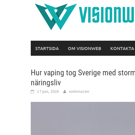
Hoppa
till
innehåll
STARTSIDA
OM VISIONWEB
KONTAKTA
Hur vaping tog Sverige med storm
näringsliv
17 juni, 2026
webmaster