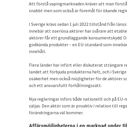
Att förstå vapingmarknaden kräver att man förstår
snabbt men som också är föremål för ökande regler
I Sverige krävs sedan 1 juli 2022 tillstånd från läns
innebär att oseriösa aktörer har svårare att etable
aktörer får ett grundläggande konsumentskydd. On
godkända produkter – en EU-standard som innebär
innehåll.
Flera länder har infört eller diskuterat strängare 
landet att förbjuda produkterna helt, och i Sverig
osäkerhet men också möjligheter för de aktörer 
och ett ansvarsfullt förhållningssätt.
Nya regleringar införs både nationellt och på EU-n
säljas. Den aktör som är proaktiv i relation till re
förändringarna väl kommer.
Affärsmöjligheterna i en marknad under til