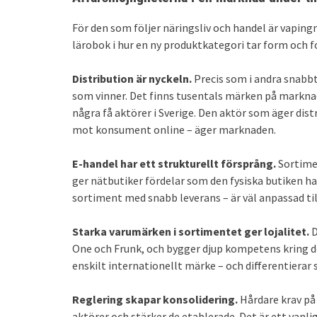
För den som följer näringsliv och handel är vaping
lärobok i hur en ny produktkategori tar form och 
Distribution är nyckeln.
Precis som i andra snabbt
som vinner. Det finns tusentals märken på marknade
några få aktörer i Sverige. Den aktör som äger dist
mot konsument online – äger marknaden.
E-handel har ett strukturellt försprång.
Sortimen
ger nätbutiker fördelar som den fysiska butiken h
sortiment med snabb leverans – är väl anpassad til
Starka varumärken i sortimentet ger lojalitet.
D
One och Frunk, och bygger djup kompetens kring de
enskilt internationellt märke – och differentierar 
Reglering skapar konsolidering.
Hårdare krav på
aktörer och stärker de etablerade. Det är ett vanl