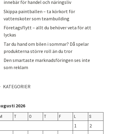
innebär för handel och näringsliv
Skippa paintballen – ta körkort för
vattenskoter som teambuilding
Företagsflytt – allt du behöver veta för att
lyckas
Tar du hand om bilen i sommar? Då spelar
produkterna större roll än du tror
Den smartaste marknadsföringen ses inte
som reklam
KATEGORIER
augusti 2026
M
T
O
T
F
L
S
1
2