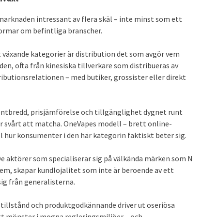
marknaden intressant av flera skäl – inte minst som ett
formar om befintliga branscher.
 växande kategorier är distribution det som avgör vem
n, ofta från kinesiska tillverkare som distribueras av
ributionsrelationen – med butiker, grossister eller direkt
tbredd, prisjämförelse och tillgänglighet dygnet runt
ar svårt att matcha. OneVapes modell – brett online-
l hur konsumenter i den här kategorin faktiskt beter sig.
e aktörer som specialiserar sig på välkända märken som N
m, skapar kundlojalitet som inte är beroende av ett
sig från generalisterna.
 tillstånd och produktgodkännande driver ut oseriösa
igt mönster i mogna regleringsmiljöer – och