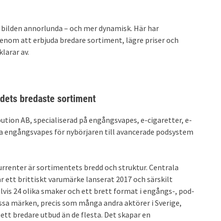
är bilden annorlunda – och mer dynamisk. Här har
genom att erbjuda bredare sortiment, lägre priser och
larar av.
dets bredaste sortiment
bution AB, specialiserad på engångsvapes, e-cigaretter, e-
nkla engångsvapes för nybörjaren till avancerade podsystem
rrenter är sortimentets bredd och struktur. Centrala
 ett brittiskt varumärke lanserat 2017 och särskilt
is 24 olika smaker och ett brett format i engångs-, pod-
essa märken, precis som många andra aktörer i Sverige,
ett bredare utbud än de flesta. Det skapar en