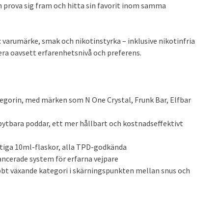
prova sig fram och hitta sin favorit inom samma
 varumärke, smak och nikotinstyrka – inklusive nikotinfria
gera oavsett erfarenhetsnivå och preferens.
egorin, med märken som N One Crystal, Frunk Bar, Elfbar
ytbara poddar, ett mer hållbart och kostnadseffektivt
altiga 10ml-flaskor, alla TPD-godkända
vancerade system för erfarna vejpare
bbt växande kategori i skärningspunkten mellan snus och