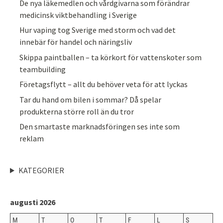
De nya läkemedlen och vårdgivarna som förändrar
medicinsk viktbehandling i Sverige
Hur vaping tog Sverige med storm och vad det
innebär för handel och näringsliv
Skippa paintballen – ta körkort för vattenskoter som
teambuilding
Företagsflytt – allt du behöver veta för att lyckas
Tar du hand om bilen i sommar? Då spelar
produkterna större roll än du tror
Den smartaste marknadsföringen ses inte som
reklam
KATEGORIER
augusti 2026
M
T
O
T
F
L
S