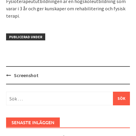
Fysioterapeututbildningen är en högskoleutbildning som
varar i 3 år och ger kunskaper om rehabilitering och fysisk
terapi.
PUBLICERAD UNDER
Inläggsnavigering
Screenshot
Sök
efter:
SENASTE INLÄGGEN