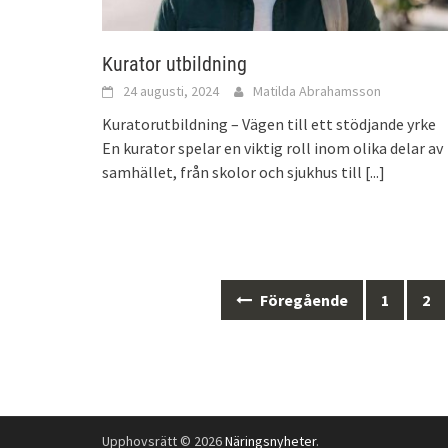
Kurator utbildning
24 augusti, 2024
Matilda Abrahamsson
Kuratorutbildning – Vägen till ett stödjande yrke
En kurator spelar en viktig roll inom olika delar av
samhället, från skolor och sjukhus till
[...]
Inläggsnavigering
Föregående
1
2
Upphovsrätt © 2026
Näringsnyheter
.