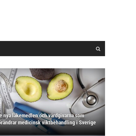
e nya läkemedlen och vårdgivarna som
örändrar medicinsk viktbehandling i Sverige