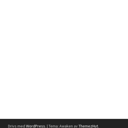
Drivs med
WordPress
.
|
Tema: Awaken av
ThemezHut
.