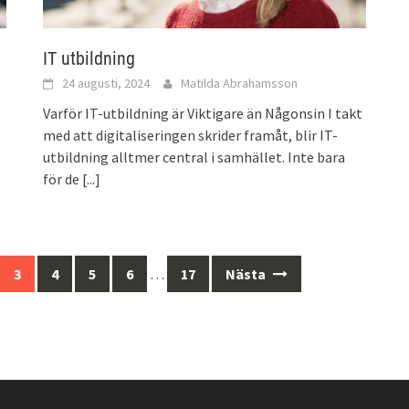
IT utbildning
24 augusti, 2024
Matilda Abrahamsson
Varför IT-utbildning är Viktigare än Någonsin I takt
med att digitaliseringen skrider framåt, blir IT-
utbildning alltmer central i samhället. Inte bara
för de
[...]
3
4
5
6
…
17
Nästa