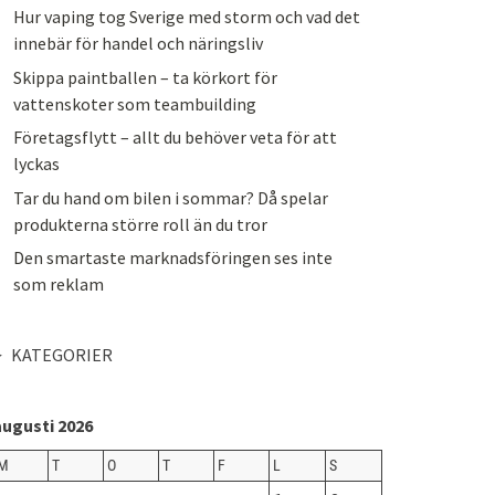
Hur vaping tog Sverige med storm och vad det
innebär för handel och näringsliv
Skippa paintballen – ta körkort för
vattenskoter som teambuilding
Företagsflytt – allt du behöver veta för att
lyckas
Tar du hand om bilen i sommar? Då spelar
produkterna större roll än du tror
Den smartaste marknadsföringen ses inte
som reklam
KATEGORIER
augusti 2026
M
T
O
T
F
L
S