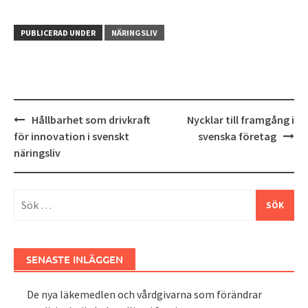
PUBLICERAD UNDER
NÄRINGSLIV
Inläggsnavigering
Hållbarhet som drivkraft
Nycklar till framgång i
för innovation i svenskt
svenska företag
näringsliv
Sök
efter:
SENASTE INLÄGGEN
De nya läkemedlen och vårdgivarna som förändrar