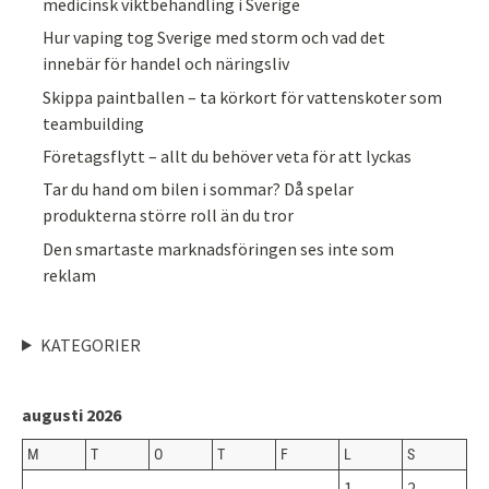
medicinsk viktbehandling i Sverige
Hur vaping tog Sverige med storm och vad det
innebär för handel och näringsliv
Skippa paintballen – ta körkort för vattenskoter som
teambuilding
Företagsflytt – allt du behöver veta för att lyckas
Tar du hand om bilen i sommar? Då spelar
produkterna större roll än du tror
Den smartaste marknadsföringen ses inte som
reklam
KATEGORIER
augusti 2026
M
T
O
T
F
L
S
1
2