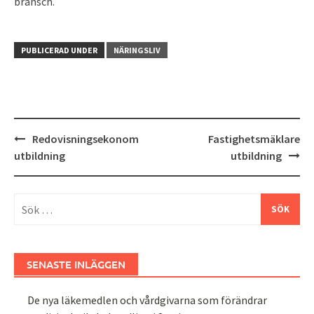
bransch.
PUBLICERAD UNDER
NÄRINGSLIV
Inläggsnavigering
Redovisningsekonom
Fastighetsmäklare
utbildning
utbildning
Sök
efter:
SENASTE INLÄGGEN
De nya läkemedlen och vårdgivarna som förändrar