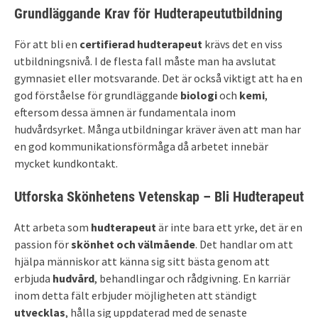
Grundläggande Krav för Hudterapeututbildning
För att bli en
certifierad hudterapeut
krävs det en viss
utbildningsnivå. I de flesta fall måste man ha avslutat
gymnasiet eller motsvarande. Det är också viktigt att ha en
god förståelse för grundläggande
biologi
och
kemi
,
eftersom dessa ämnen är fundamentala inom
hudvårdsyrket. Många utbildningar kräver även att man har
en god kommunikationsförmåga då arbetet innebär
mycket kundkontakt.
Utforska Skönhetens Vetenskap – Bli Hudterapeut
Att arbeta som
hudterapeut
är inte bara ett yrke, det är en
passion för
skönhet och välmående
. Det handlar om att
hjälpa människor att känna sig sitt bästa genom att
erbjuda
hudvård
, behandlingar och rådgivning. En karriär
inom detta fält erbjuder möjligheten att ständigt
utvecklas
, hålla sig uppdaterad med de senaste