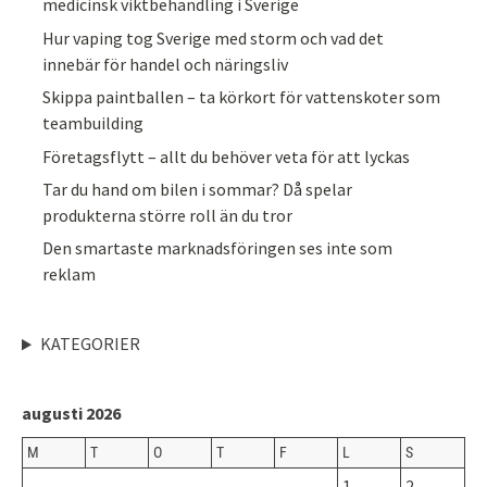
medicinsk viktbehandling i Sverige
Hur vaping tog Sverige med storm och vad det
innebär för handel och näringsliv
Skippa paintballen – ta körkort för vattenskoter som
teambuilding
Företagsflytt – allt du behöver veta för att lyckas
Tar du hand om bilen i sommar? Då spelar
produkterna större roll än du tror
Den smartaste marknadsföringen ses inte som
reklam
KATEGORIER
augusti 2026
M
T
O
T
F
L
S
1
2