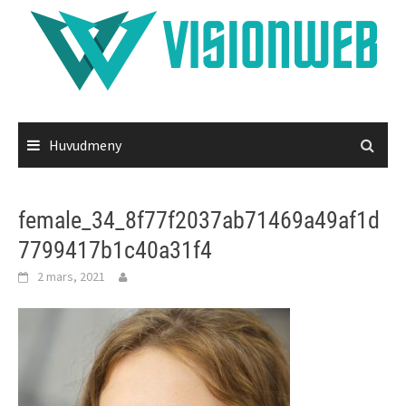
Hoppa
till
innehåll
Huvudmeny
female_34_8f77f2037ab71469a49af1d
7799417b1c40a31f4
2 mars, 2021