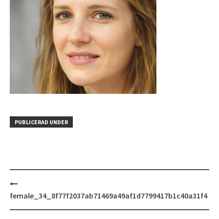
PUBLICERAD UNDER
Inläggsnavigering
female_34_8f77f2037ab71469a49af1d7799417b1c40a31f4