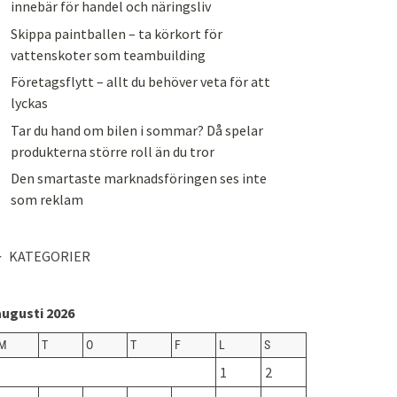
innebär för handel och näringsliv
Skippa paintballen – ta körkort för
vattenskoter som teambuilding
Företagsflytt – allt du behöver veta för att
lyckas
Tar du hand om bilen i sommar? Då spelar
produkterna större roll än du tror
Den smartaste marknadsföringen ses inte
som reklam
KATEGORIER
augusti 2026
M
T
O
T
F
L
S
1
2