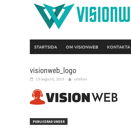
Hoppa
till
innehåll
STARTSIDA
OM VISIONWEB
KONTAKTA
visionweb_logo
19 augusti, 2019
sitebox
PUBLICERAD UNDER