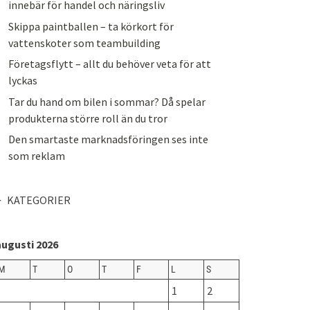
innebär för handel och näringsliv
Skippa paintballen – ta körkort för
vattenskoter som teambuilding
Företagsflytt – allt du behöver veta för att
lyckas
Tar du hand om bilen i sommar? Då spelar
produkterna större roll än du tror
Den smartaste marknadsföringen ses inte
som reklam
KATEGORIER
augusti 2026
M
T
O
T
F
L
S
1
2