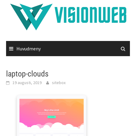
Hoppa
till
innehåll
Huvudmeny
laptop-clouds
19 augusti, 2019
sitebox